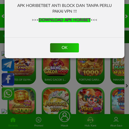
APK HORIBETBET ANTI BLOCK DAN TANPA PERLU
PAKAI VPN !!!
>>>
DOWNLOAD APK HORIBET
<<<
HOT GAMES
SLOTS
LIVE CASINO
RACE
TOGEL
OL
Game Populer
OK
GATES OF OLYMPUS POP
BANG GACOR 1000
FORTUNE GARUDA 1000
FORTUNE GEMS 500
MAHJONG WAYS
POKER WIN
Beranda
Promosi
Masuk
Hub. Kami
Akun Saya