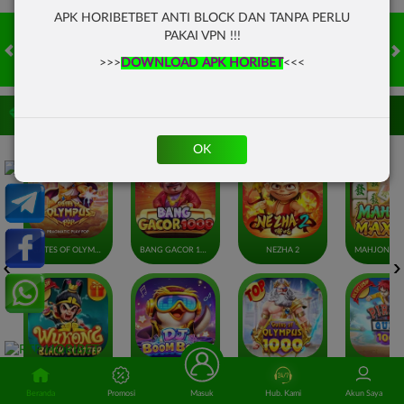
APK HORIBETBET ANTI BLOCK DAN TANPA PERLU
PAKAI VPN !!!
>>>
DOWNLOAD APK HORIBET
<<<
HOT GAMES
SLOTS
LIVE CASINO
RACE
TOGEL
OL
Game Populer
OK
GATES OF OLYMPUS POP
BANG GACOR 1000
NEZHA 2
WUKONG - BLACK SCATTER
DJ BOOM BOOM
GATES OF OLYMPUS 1000
Beranda
Promosi
Masuk
Hub. Kami
Akun Saya