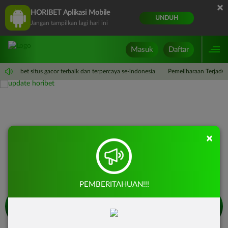
×
HORIBET Aplikasi Mobile
UNDUH
Jangan tampilkan lagi hari ini
Masuk
Daftar
di Horibet situs gacor terbaik dan terpercaya se-indonesia
Pemeliharaan Terjadwa
×
JACKPOT
PLAY
PEMBERITAHUAN!!!
IDR
12,665,181,834