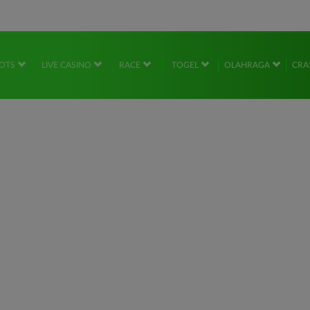
LOTS
LIVE CASINO
RACE
TOGEL
OLAHRAGA
CRA