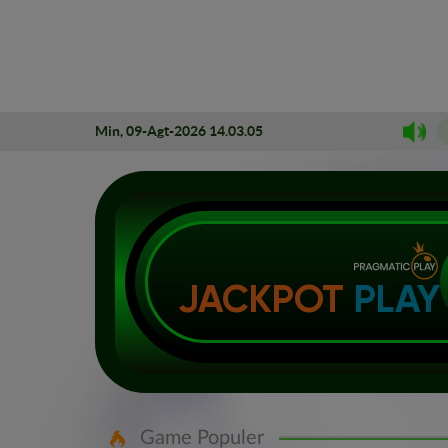
Min, 09-Agt-2026 14.03.05
Pemelihara
JACKPOT
PLAY
Game Populer