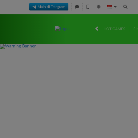
Main di Telegram
HOT GAMES
S