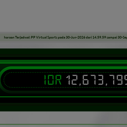
an Terjadwal: PP Virtual Sports pada 30-Jun-2026 dari 14.59.59 sampai 30-Sep-2026
IDR
12,673,79