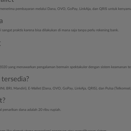
et menerima pembayaran melalui Dana, OVO, GoPay, LinkAja, dan QRIS untuk kenyam
a
i sangat praktis karena bisa dilakukan di mana saja tanpa perlu rekening bank.
t
ak 2020 yang menawarkan pengalaman bermain spektakuler dengan sistem keamanan ter
tersedia?
 BRI, Mandiri), E-Wallet (Dana, OVO, GoPay, LinkAja, QRIS), dan Pulsa (Telkomsel, 
t?
l penarikan dana adalah 20 ribu rupiah.
?