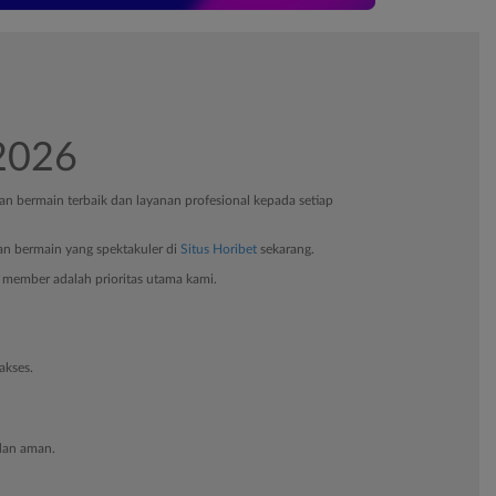
 2026
n bermain terbaik dan layanan profesional kepada setiap
an bermain yang spektakuler di
Situs Horibet
sekarang.
ember adalah prioritas utama kami.
akses.
 dan aman.