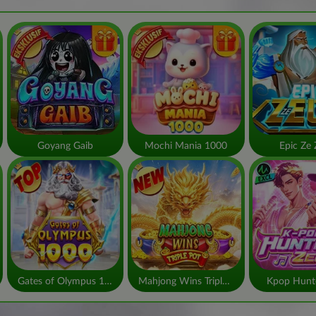
Goyang Gaib
Mochi Mania 1000
Epic Ze
Gates of Olympus 1000
Mahjong Wins Triple Pot
Kpop Hunt