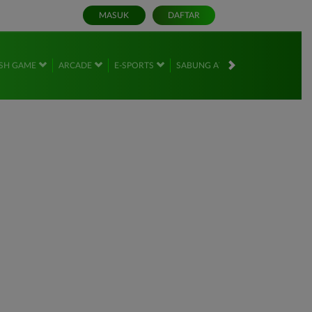
MASUK
DAFTAR
PROMOSI
SH GAME
ARCADE
E-SPORTS
SABUNG AYAM