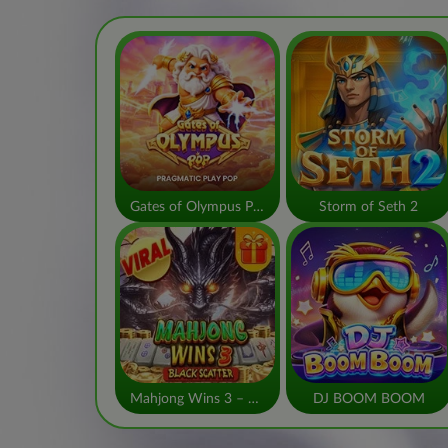
Gates of Olympus POP
Storm of Seth 2
Mahjong Wins 3 – Black Scatter
DJ BOOM BOOM