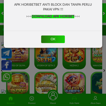
APK HORIBETBET ANTI BLOCK DAN TANPA PERLU
PAKAI VPN !!!
>>>
DOWNLOAD APK HORIBET
<<<
HOT GAMES
SLOTS
LIVE CASINO
RACE
TOGEL
OL
Game Populer
OK
GATES OF OLYMPUS POP
STORM OF SETH 2
NEZHA 2
FORTUNE GEMS 500
MAHJONG WAYS
SUPER ELEMENTS 2
Beranda
Promosi
Masuk
Hub. Kami
Akun Saya