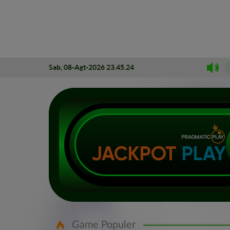
Sab, 08-Agt-2026 23.45.24
Pemeliharaan
JACKPOT
PLAY
Game Populer