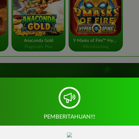
Anaconda Gold
9 Masks of Fire™ HyperSpins™
Pragmatic Play
MicroGaming
PEMBERITAHUAN!!!