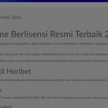
erbaik 2026
me Berlisensi Resmi Terbaik
ia dengan berbagai pilihan game berkualitas. Kami berkomitmen memberikan pengalama
tem yang aman dan anti rungkad. Nikmati deposit mulai 10 ribu rupiah dan pengalam
ihan game yang mudah dimainkan dan kesempatan menang yang adil. Kepercayaan m
di Horibet
it melalui berbagai metode pembayaran yang telah kami sediakan untuk kemudahan 
k
 Tersedia untuk Bank BCA, BNI, BRI, dan Mandiri dengan proses transfer yang cepat
allet