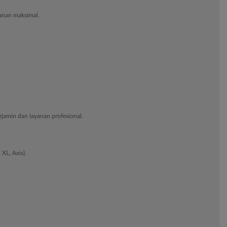
anan maksimal.
jamin dan layanan profesional.
XL, Axis).