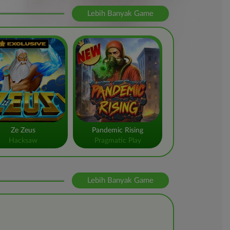
Lebih Banyak Game
Ze Zeus
Pandemic Rising
Hacksaw
Pragmatic Play
Lebih Banyak Game