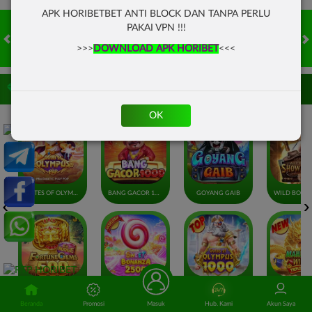
APK HORIBETBET ANTI BLOCK DAN TANPA PERLU
PAKAI VPN !!!
>>>
DOWNLOAD APK HORIBET
<<<
HOT GAMES
SLOTS
LIVE CASINO
RACE
TOGEL
OL
Game Populer
OK
GATES OF OLYMPUS POP
BANG GACOR 1000
GOYANG GAIB
FORTUNE GEMS 500
SWEET BONANZA 2500
GATES OF OLYMPUS 1000
Beranda
Promosi
Masuk
Hub. Kami
Akun Saya