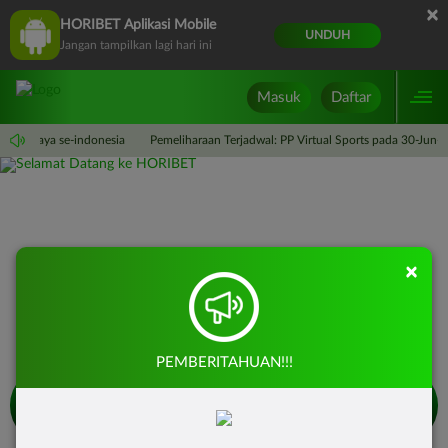
×
HORIBET Aplikasi Mobile
UNDUH
Jangan tampilkan lagi hari ini
Masuk
Daftar
 terpercaya se-indonesia
Pemeliharaan Terjadwal: PP Virtual Sports pada 30-Jun-
×
JACKPOT
PLAY
PEMBERITAHUAN!!!
IDR
12,701,838,357